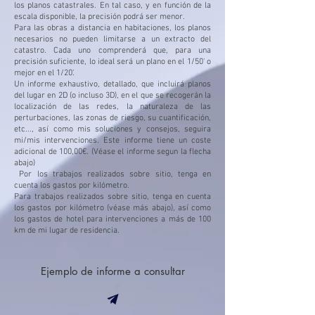
los planos catastrales. En tal caso, y en función de la
escala disponible, la precisión podrá ser menor.
Para las obras a distancia en habitaciones, los planos
necesarios no pueden limitarse a un extracto del
catastro. Cada uno comprenderá que, para una
precisión suficiente, lo ideal será un plano en el 1/50' o
mejor en el 1/20'.
Un informe exhaustivo, detallado, que incluirá planos
del lugar en 2D (o incluso 3D), en el que se recogerán la
localización de las redes, la naturaleza de las
perturbaciones, las zonas de riesgo, su cuantificación,
etc..., así como mis soluciones y consejos, seguira
mi/mis intervenciones. Este informe tiene un coste
adicional de 100,00€. (Véase el informe segun la flecha
abajo)
​ Por los trabajos realizados sobre sitio, tenga en
cuenta los gastos por kilómetro.
Para trabajos realizados sobre sitio, tenga en cuenta
los gastos por kilómetro (véase más abajo), así como
los gastos de hotel para intervenciones a más de 100
km de mi lugar de residencia.
Ejemplo de informe a consultar