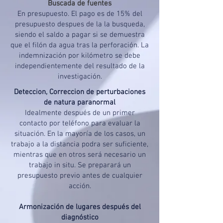
Buscada de fuentes
En presupuesto. El pago es de 15% del
presupuesto despues de la la busqueda,
siendo el saldo a pagar si se demuestra
que el filón da agua tras la perforación. La
indemnización por kilómetro se debe
independientemente del resultado de la
investigación.
Deteccion, Correccion de perturbaciones
de natura paranormal
Idealmente después de un primer
contacto por teléfono para evaluar la
situación. En la mayoría de los casos, un
trabajo a la distancia podra ser suficiente,
mientras que en otros será necesario un
trabajo in situ. Se preparará un
presupuesto previo antes de cualquier
acción.
Armonización de lugares después del
diagnóstico