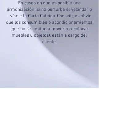
En casos en que es posible una
armonización (si no perturba el vecindario
- véase la Carta Cateiga-Conseil), es obvio
que los consumibles o acondicionamientos
(que no se limitan a mover o recolocar
muebles u objetos), están a cargo del
cliente.