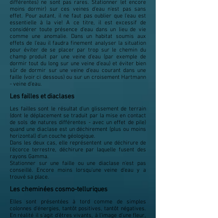
différentes) ne sont pas rares. Stationner (et encore
moins dormir) sur ces veines d'eau n'est pas sans
effet. Pour autant, il ne faut pas oublier que l'eau est
essentielle à la vie! A ce titre, il est excessif de
considérer toute présence d'eau dans un lieu de vie
comme une anomalie. Dans un habitat soumis aux
effets de l'eau il faudra finement analyser la situation
pour éviter de se placer par trop sur le chemin du
champ produit par une veine d'eau (par exemple de
dormir tout du long sur une veine d'eau) et éviter bien
sûr de dormir sur une veine d'eau courant dans une
faille (voir ci dessous) ou sur un croisement Hartmann
- veine d'eau.
Les failles et diaclases
Les failles sont le résultat d'un glissement de terrain
(dont le déplacement se traduit par la mise en contact
de sols de natures différentes - avec un effet de pile)
quand une diaclase est un déchirement (plus ou moins
horizontal) d'un couche géologique.
Dans les deux cas, elle représentent une déchirure de
l'écorce terrestre, déchirure par laquelle fusent des
rayons Gamma.
Stationner sur une faille ou une diaclase n'est pas
conseillé. Encore moins lorsqu'une veine d'eau y a
trouvé sa place.
Les cheminées cosmo-telluriques
Elles sont présentées à tord comme de simples
colonnes d'énergies, tantôt positives, tantôt négatives.
En réalité il s'agit d'êtres vivants, à l'image d'une fleur,