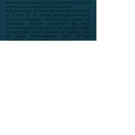
ancrée d'un coté dans le sol et comportant une corole
ouverte sur les énergies venant du cosmos.
Elles constituent des zones d'échange entre le cosmos
et la terre (je les conçois personnellement ainsi),
positives et négatives alternativement, suivant une
respiration, certaines comportant des 'bras'
(extensions de leur tige). A noter que certaines écoles
ne les classent pas en 'positives' ou 'négatives', mais
par couleur. Personnellement, j'utilise les deux
considérations (Positive/Négative et Couleur).
Stationner sur ces cheminées, tout comme sur les
zones perturbantes des réseaux évoqués plus haut, a
un effet sur notre organisme.
Les Vortex
Les vortex sont des systèmes énergétiques puissants
qui, à la différence des cheminées Cosmo Telluriques,
sont constitués de deux spires reliées par un lien
énergétique. L’une des spires est dextrogyre (rotation
dans le sens horaire), l'autre est lévogyre.
Il existe des vortex de différente catégorie (1, 2, plus
rarement 3), dont le lien de certains peut faire une
centaine de kilomètre.
Stationner sur un vortex aura un effet sur notre
organisme.
Représentation typique
Ci dessous, le plan d'un logis comportant toutes les
perturbations évoquées ci dessus (à l'exception des
vortex), et le lit déplacé vers le Nord pour échapper à
leur influence.