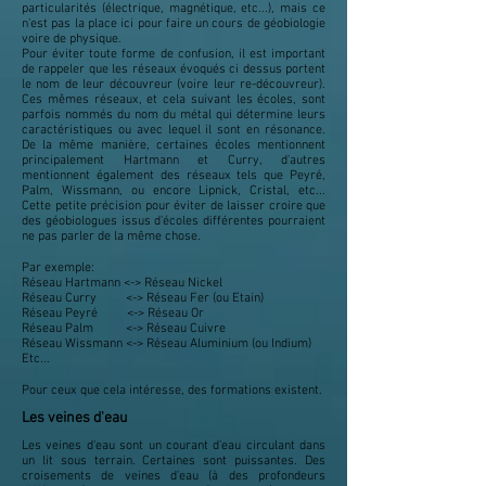
particularités (électrique, magnétique, etc...), mais ce
n'est pas la place ici pour faire un cours de géobiologie
voire de physique.
Pour éviter toute forme de confusion, il est important
de rappeler que les réseaux évoqués ci dessus portent
le nom de leur découvreur (voire leur re-découvreur).
Ces mêmes réseaux, et cela suivant les écoles, sont
parfois nommés du nom du métal qui détermine leurs
caractéristiques ou avec lequel il sont en résonance.
De la même manière, certaines écoles mentionnent
principalement Hartmann et Curry, d'autres
mentionnent également des réseaux tels que Peyré,
Palm, Wissmann, ou encore Lipnick, Cristal, etc...
Cette petite précision pour éviter de laisser croire que
des géobiologues issus d'écoles différentes pourraient
ne pas parler de la même chose.
Par exemple:
Réseau Hartmann <-> Réseau Nickel
Réseau Curry <-> Réseau Fer (ou Etain)
Réseau Peyré <-> Réseau Or
Réseau Palm <-> Réseau Cuivre
Réseau Wissmann <-> Réseau Aluminium (ou Indium)
Etc...
Pour ceux que cela intéresse, des formations existent.
Les veines d'eau
Les veines d'eau sont un courant d'eau circulant dans
un lit sous terrain. Certaines sont puissantes. Des
croisements de veines d'eau (à des profondeurs