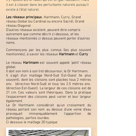
J'y rajouterais le radon qui est un gaz radioactif, mais
il est à classer dans les perturbants naturels puisqu'il
existe à l'état naturel.
Les réseaux principaux
, Hartmann, Curry, Grand
réseau Global (ou Cardinal ou encore Sacré), Grand
réseau Diagonal
D'autres réseaux existent, peuvent être compris
autrement que comme décrit ci-dessous, et les
réseaux mentionnés ci dessus peuvent porter d'autres
noms.
Commençons par les plus connus (les plus souvent
mentionnés), à savoir les réseaux
Hartmann
et
Curry
Le réseau
Hartmann
est souvent appelé 'petit' réseau
global.
Il doit son nom à son (re) découvreur, le Dr Hartmann.
Il s'agit d'un maillage Nord-Sud Est-Ouest (le plus
souvent), dont les cloisons sont placées tous 2 mètres
env. (direction Nord-Sud) et tous les 2.5 mètres env.
(direction Est-Ouest). La largeur de ces cloisons est de
21 cm. Ces valeurs sont théoriques. Dans la pratique
l'espacement des cloisons peut varier et leur largeur
également.
Le Dr Hartmann considérait qu'un croisement du
réseau portant son nom au dessus d'une veine d'eau
provoquait immanquablement l'apparition de
pathologies, parfois lourdes.
Ci dessous le maillage 2D typique