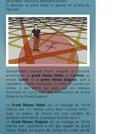
perturbant, voire plus pathogène encore.
Ci dessous un point étoile (à gauche en arrière du
figurant).
Étonnamment souvent moins évoqués et pourtant
primordiaux, le
grand réseau Global
(ou
Cardinal,
ou
encore
Sacré
), et le
grand réseau Diagonal
, sont à
considérer comme essentiels. En effet, et suivant les
écoles, il est admis (ou pas!), que les réseaux
Hartmann et Curry sont des subdivisions du Grand
Global et du Grand Diagonal.
Le
Grand Réseau Global
est un maillage de 14x18
mètres env. (14 mètres entre deux cloisons Nord -
Sud). La largeur de cloison est très variable, de
quelques centimètres à quelques dizaines de cm.
Le
Grand Réseau Diagonal
est un maillage de 20x20
mètres env., positionné à 45° par rapport au grand
réseau Global. La largeur de cloison (ou corde) est de