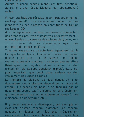
l'ordre de 3cm.
Autant le grand réseau Global est très bénéfique,
autant le grand réseau Diagonal est absolument à
éviter.
A noter que tous ces réseaux ne sont pas seulement un
maillage en 2D. Il se caractérisent aussi par des
planchers ou des plafonds en constituant de fait un
maillage en 3D.
A noter également que tous ces réseaux comportent
des branches positives et négatives alternativement. Il
en résulte des croisements de cloisons de type +-, ++, -
+, --, chacun de ces croisements ayant des
caractéristiques particulières.
Tous ces réseaux se caractérisent également par le
fait que toutes les x cloisons on trouve une cloison
double, triple, etc..., et ce, suivant une logique
mathématique et vibratoire. Il va de soi que les effets
(bénéfiques ou négatifs) d'une cloison ou d'un
croisement de cloisons double(s), triple(s), etc..., est
plus important que celui d'une cloison ou d'un
croisement de cloisons simples.
Le nombre de cloisons au delà duquel on a un
doublement de la cloisons dépend de la nature du
réseau. Un réseau de base 7 se traduira par un
doublement toutes les 7 cloisons. On dira également
qu'une cloison simple est un cloison de niveau 1, une
cloisondouble de niveau 2, etc...
Il y aurait matière à développer, par exemple en
évoquant d'autres réseaux existants (les réseaux
évoqués ci dessus sont les plus fréquemment
mentionnés), leur nature (tellurique, cosmique), leur