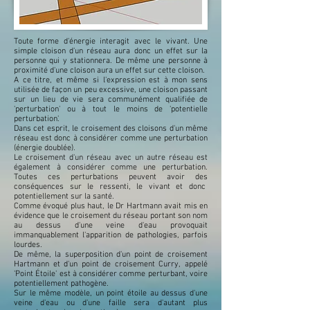
Toute forme d'énergie interagit avec le vivant. Une
simple cloison d'un réseau aura donc un effet sur la
personne qui y stationnera. De même une personne à
proximité d'une cloison aura un effet sur cette cloison.
A ce titre, et même si l'expression est à mon sens
utilisée de façon un peu excessive, une cloison passant
sur un lieu de vie sera communément qualifiée de
'perturbation' ou à tout le moins de 'potentielle
perturbation'.
Dans cet esprit, le croisement des cloisons d'un même
réseau est donc à considérer comme une perturbation
(énergie doublée).
Le croisement d'un réseau avec un autre réseau est
également à considérer comme une perturbation.
Toutes ces perturbations peuvent avoir des
conséquences sur le ressenti, le vivant et donc
potentiellement sur la santé.
Comme évoqué plus haut, le Dr Hartmann avait mis en
évidence que le croisement du réseau portant son nom
au dessus d'une veine d'eau provoquait
immanquablement l'apparition de pathologies, parfois
lourdes.
De même, la superposition d'un point de croisement
Hartmann et d'un point de croisement Curry, appelé
'Point Étoile' est à considérer comme perturbant, voire
potentiellement pathogène.
Sur le même modèle, un point étoile au dessus d'une
veine d'eau ou d'une faille sera d'autant plus