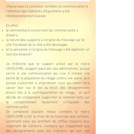
Chacun pourra constater combien la communication à
l'attention des habitants d'Eguisheim a été
intentionnellement biaisée.
En effet,
le commentaire concernant les commerçants a
disparu,
la nature des supports à l'origine du message sur le
site Facebook de la ville a été développé,
et la personne à l'origine du message a été baptisée 'un
touriste écœuré'!
Je m’étonne que le support utilisé par le maire
CENTLIVRE, (support payé par ses administrés), puisse
servir à une communication qui vise à monter une
partie de la population du village contre une autre, qu'il
puisse s'autoriser à stigmatiser ceux qui osent faire
savoir leur ras le bol du bruit, des désagréments
divers liés à la surfréquentation du village, et qu'il
décide de simplement supprimer la mention faite sur
le comportement hautement critiquable des
commerçants!
On comprend d'autant mieux combien le maire
CENTLIVRE a fait le choix de ne favoriser que certains,
justement ceux qui profitent de l'afflux toujours plus
important de visiteurs, visiteurs qui n'apportent que
des désagréments pour les riverains, qui eux n'en