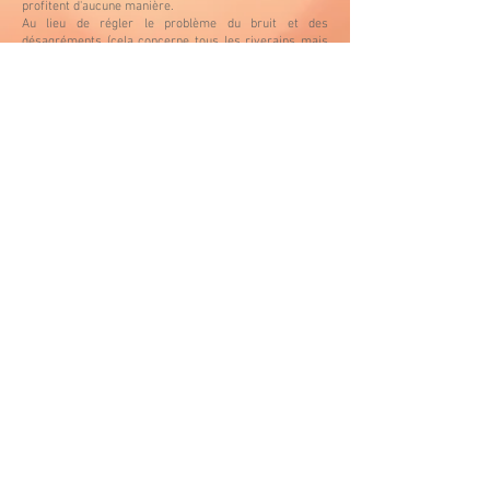
profitent d'aucune manière.
Au lieu de régler le problème du bruit et des
désagréments (cela concerne tous les riverains mais
un en particulier qui a décidé, à juste titre de le faire
savoir), notre Maire n'a rien trouvé de mieux à faire
que d'attiser la tension entre le clan de ceux qui
profitent de la manne touristique et ceux qui en
souffrent, et qui comble de l'ironie, entretiennent
bravement le décor qui sert aux premiers!
Dès lors, pourra t'on s'étonner de ce que les affiches
placardées par le riverain mentionné ci avant, alors
qu'elles étaient présentes depuis plus d'un an sans que
quiconque n'y porte atteinte, se sont vues arrachées
depuis la publication du mot du Maire de Septembre
2022!
Le Maire CENTLIVRE serait bien avisé de se rappeler
que son rôle de 1er Magistrat de la ville est d’œuvrer à
la quiétude du village plutôt que de se livrer à des
manipulations qui ne vont que faire monter la tension
un peu plus.
Pour ma part, et dans la mesure où je ne suis pas
personnellement visé, je ne peux pas faire valoir un
droit de réponse, néanmoins je réfléchis à l'idée d'un
courrier à l'attention du Maire CENTLIVRE, avec pour
objectif qu'il publie sans délai (idéalement dans le
prochain mot du maire) un correctif, valant amende
honorable, car ses administrés méritent qu'il veille à